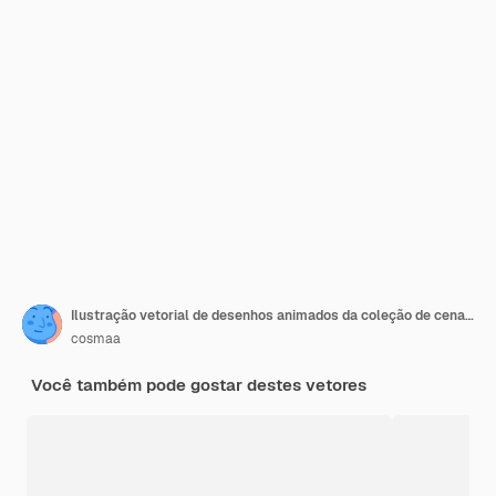
Ilustração vetorial de desenhos animados da coleção de cenas mãe pai e filhos lendo livro andando e abraçando uns aos outros personagens de crescimento de medida isolados em fundo azul
cosmaa
Você também pode gostar destes vetores