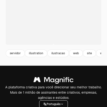
servidor
illustration
ilustracao
web
site
webs
A plataforma criativa para você direcionar seu melhor trabalho.
Mais de 1 milhão de assinantes entre criativos, empresas,
agências e estúdios.
Português