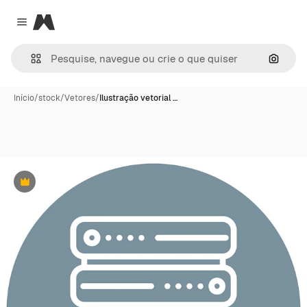
Magnific
Close menu
Pesqui
Início
/
stock
/
Vetores
/
Ilustração vetorial …
Premium