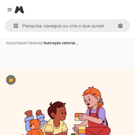
Magnific
Close menu
Pesqui
Início
/
stock
/
Vetores
/
Ilustração vetorial …
Premium