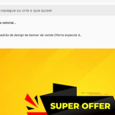
o vetorial …
Ilustração vetorial de padrão de design de banner de venda Oferta especial de venda Tag de venda Banner de oferta de venda