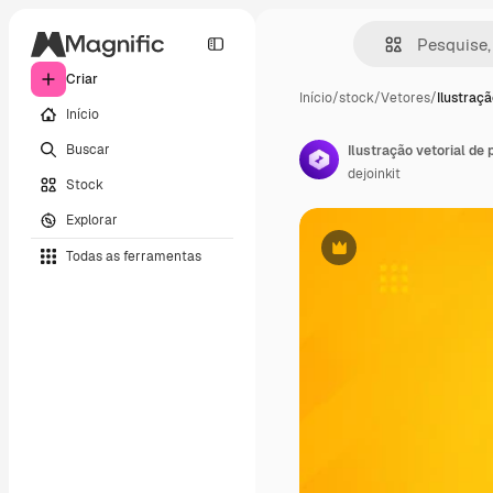
Criar
Início
/
stock
/
Vetores
/
Ilustraçã
Início
Buscar
dejoinkit
Stock
Explorar
Todas as ferramentas
Premium