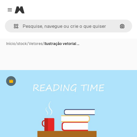
Magnific
Close menu
Pesqui
Início
/
stock
/
Vetores
/
Ilustração vetorial …
Premium