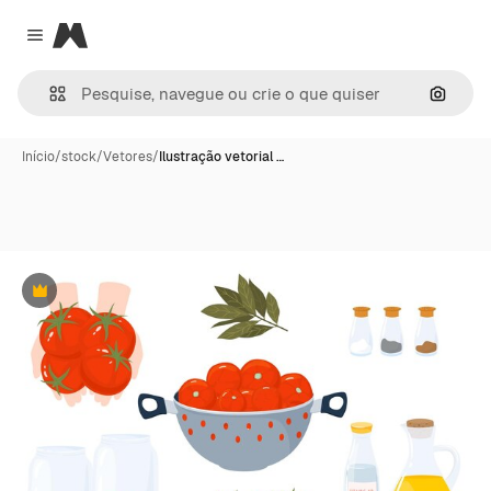
Magnific
Close menu
Pesqui
Início
/
stock
/
Vetores
/
Ilustração vetorial …
Premium