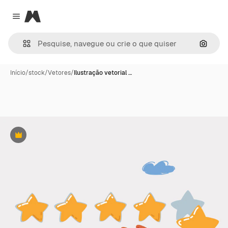
Magnific
Close menu
Pesqui
Início
/
stock
/
Vetores
/
Ilustração vetorial …
Premium