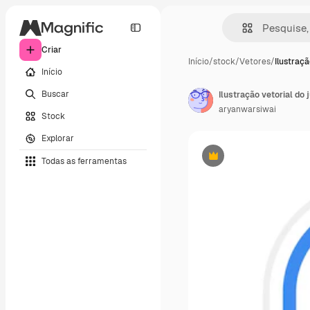
Criar
Início
/
stock
/
Vetores
/
Ilustraçã
Início
Buscar
Ilustração vetorial do
aryanwarsiwai
Stock
Explorar
Todas as ferramentas
Premium