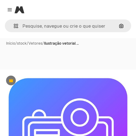
Magnific
Close menu
Pesqui
Início
/
stock
/
Vetores
/
Ilustração vetorial …
Premium