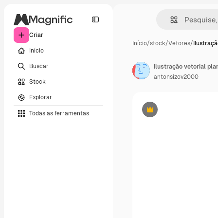
Criar
Início
/
stock
/
Vetores
/
Ilustraçã
Início
Buscar
antonsizov2000
Stock
Explorar
Todas as ferramentas
Premium