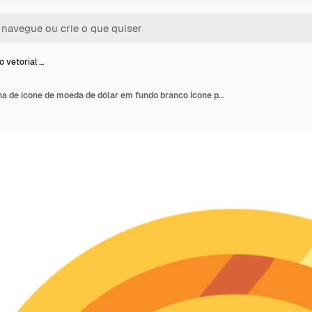
o vetorial …
Ilustração vetorial plana de ícone de moeda de dólar em fundo branco Ícone para cassino