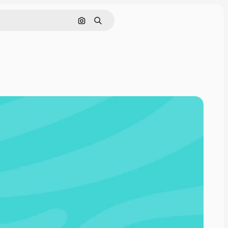
Pesquisar por imagem
Buscar