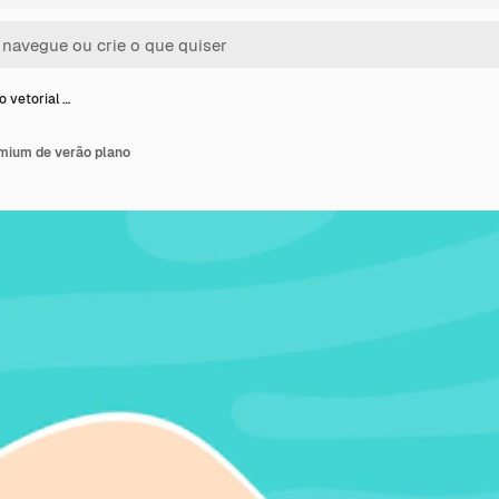
o vetorial …
emium de verão plano