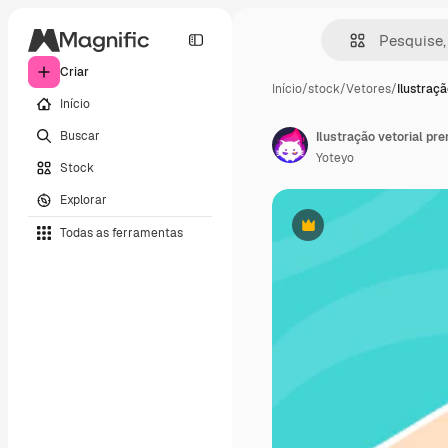
Criar
Início
/
stock
/
Vetores
/
Ilustraçã
Início
Buscar
Ilustração vetorial pr
Yoteyo
Stock
Explorar
Todas as ferramentas
Premium