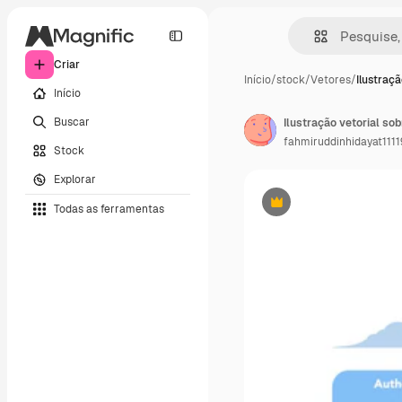
Criar
Início
/
stock
/
Vetores
/
Ilustraçã
Início
Buscar
fahmiruddinhidayat1111
Stock
Explorar
Todas as ferramentas
Premium