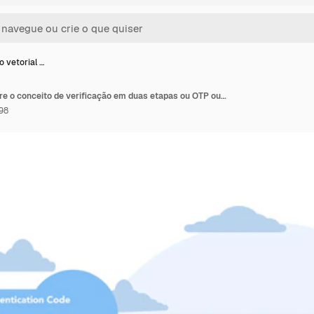
o vetorial …
Ilustração vetorial sobre o conceito de verificação em duas etapas ou OTP ou senha de autenticação
98