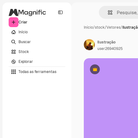
Criar
Início
/
stock
/
Vetores
/
Ilustraç
Início
Buscar
Ilustração
user26940925
Stock
Explorar
Todas as ferramentas
Premium