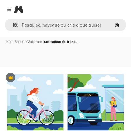
Magnific
Close menu
Pesqui
Início
/
stock
/
Vetores
/
Ilustrações de trans…
Premium