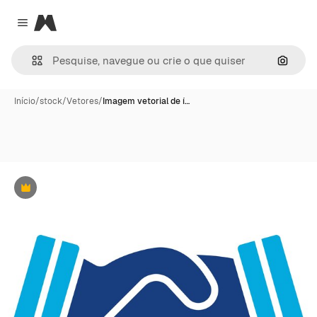
Magnific
Close menu
Pesqui
Início
/
stock
/
Vetores
/
Imagem vetorial de í…
Premium