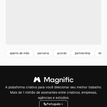
aperto de mão
parceria
acordo
partnership
illustr
A plataforma criativa para você direcionar seu melhor trabalho.
Mais de 1 milhão de assinantes entre criativos, empresas,
agências e estúdios.
Português