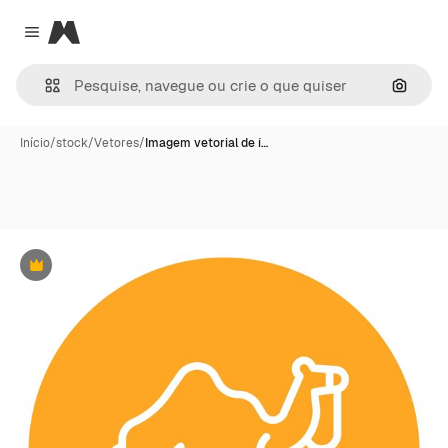
Magnific
Close menu
Pesqui
Início
/
stock
/
Vetores
/
Imagem vetorial de í…
Premium