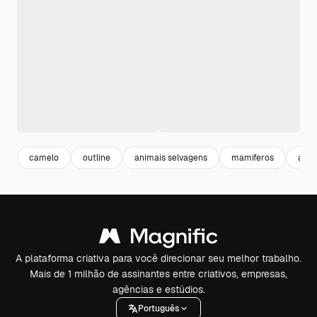
camelo
outline
animais selvagens
mamiferos
anim
A plataforma criativa para você direcionar seu melhor trabalho.
Mais de 1 milhão de assinantes entre criativos, empresas,
agências e estúdios.
Português