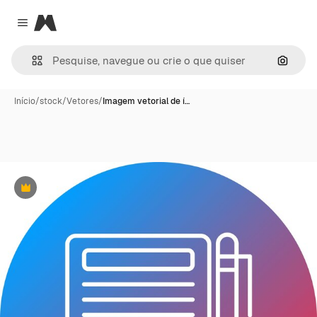
Magnific
Close menu
Pesqui
Início
/
stock
/
Vetores
/
Imagem vetorial de í…
Premium