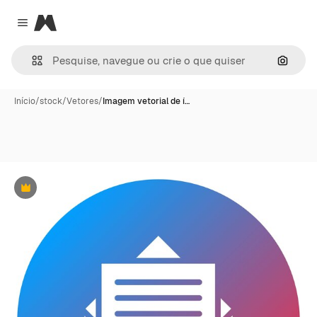
Magnific
Close menu
Pesqui
Início
/
stock
/
Vetores
/
Imagem vetorial de í…
Premium