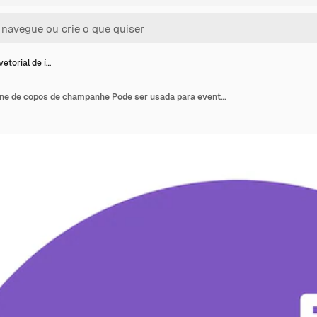
etorial de í…
Imagem vetorial de ícone de copos de champanhe Pode ser usada para eventos de premiação