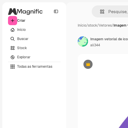
Criar
Início
/
stock
/
Vetores
/
Imagem v
Início
Buscar
ali344
Stock
Explorar
Todas as ferramentas
Premium