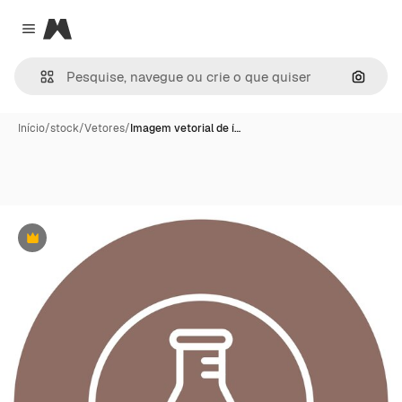
Magnific
Close menu
Pesqui
Início
/
stock
/
Vetores
/
Imagem vetorial de í…
Premium