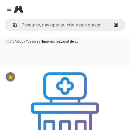
Magnific
Close menu
Pesqui
Início
/
stock
/
Vetores
/
Imagem vetorial de í…
Premium