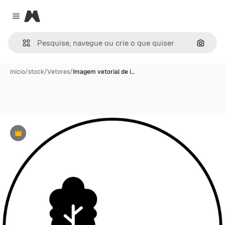
Magnific
Close menu
Pesqui
Início
/
stock
/
Vetores
/
Imagem vetorial de í…
Premium