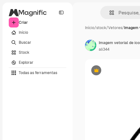
Criar
Início
/
stock
/
Vetores
/
Imagem v
Início
Buscar
ali344
Stock
Explorar
Todas as ferramentas
Premium