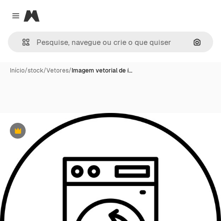
Magnific
Close menu
Pesqui
Início
/
stock
/
Vetores
/
Imagem vetorial de í…
Premium