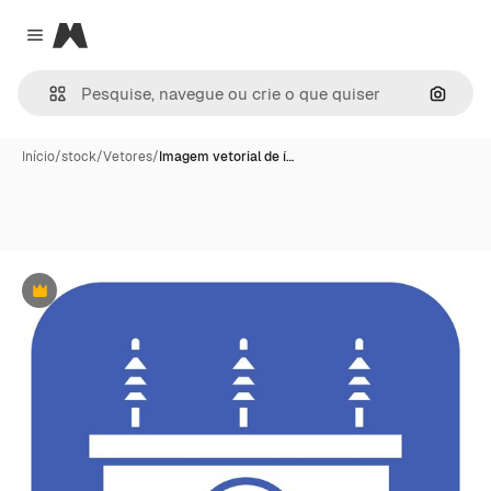
Magnific
Close menu
Pesqui
Início
/
stock
/
Vetores
/
Imagem vetorial de í…
Premium