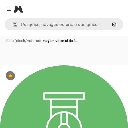
Magnific
Close menu
Pesqui
Início
/
stock
/
Vetores
/
Imagem vetorial de í…
Premium