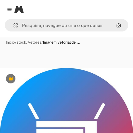
Magnific
Close menu
Pesqui
Início
/
stock
/
Vetores
/
Imagem vetorial de í…
Premium