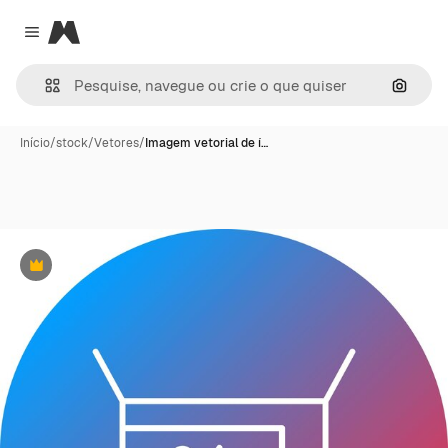
Magnific
Close menu
Pesqui
Início
/
stock
/
Vetores
/
Imagem vetorial de í…
Premium