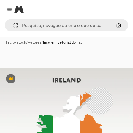
Magnific
Close menu
Pesqui
Início
/
stock
/
Vetores
/
Imagem vetorial do m…
Premium