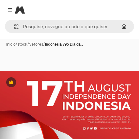
Magnific
Close menu
Pesqui
Início
/
stock
/
Vetores
/
Indonésia 79o Dia da…
Premium