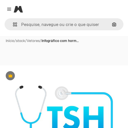
Magnific
Close menu
Pesqui
Início
/
stock
/
Vetores
/
Infográfico com horm…
Premium