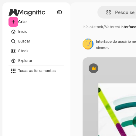
Criar
Início
/
stock
/
Vetores
/
Interfac
Início
Buscar
Interface do usuário 
akomov
Stock
Explorar
Todas as ferramentas
Premium