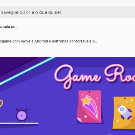
da sala de …
Interior da sala de videogame com móveis Android e poltronas confortáveis para jogadores em ilustração