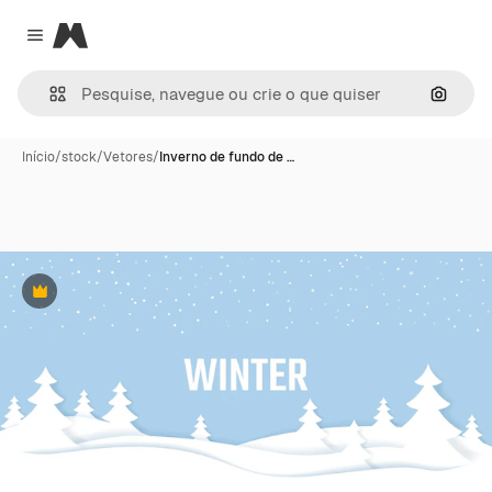
Magnific
Close menu
Pesqui
Início
/
stock
/
Vetores
/
Inverno de fundo de …
Premium