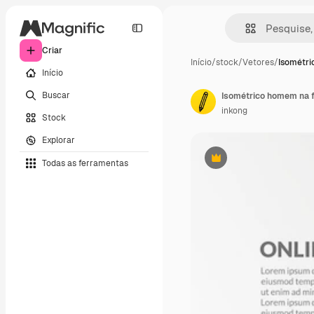
Criar
Início
/
stock
/
Vetores
/
Isométr
Início
Buscar
inkong
Stock
Explorar
Todas as ferramentas
Premium