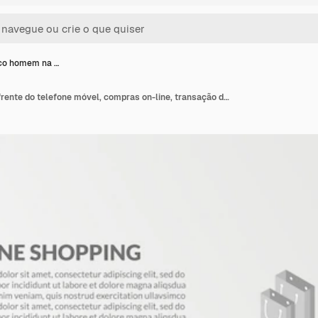
ico homem na …
Isométrico homem na frente do telefone móvel, compras on-line, transação de pagamentos digitais de segurança