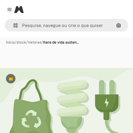
Magnific
Close menu
Pesqui
Início
/
stock
/
Vetores
/
Itens de vida susten…
Premium