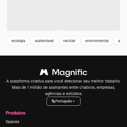
ecologia
sustentavel
reciclar
environmental
ambi
A plataforma criativa para você direcionar seu melhor trabalho.
Mais de 1 milhão de assinantes entre criativos, empresas,
agências e estúdios.
Português
Produtos
Spaces