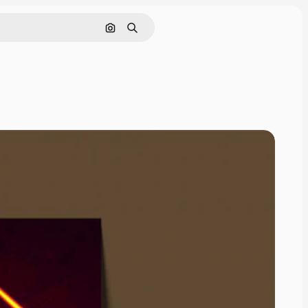
Pesquisar por imagem
Buscar