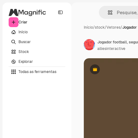
Criar
Início
/
stock
/
Vetores
/
Jogador f
Início
Buscar
Jogador football, segu
alliesinteractive
Stock
Explorar
Todas as ferramentas
Premium