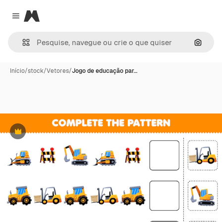
Magnific
Close menu
Pesqui
Início
/
stock
/
Vetores
/
Jogo de educação par…
Premium