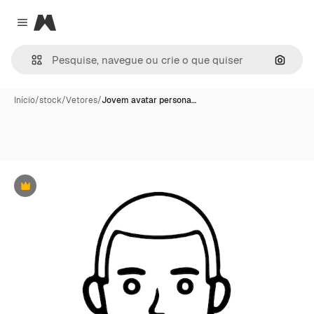
Magnific
Close menu
Pesqui
Início
/
stock
/
Vetores
/
Jovem avatar persona…
Premium