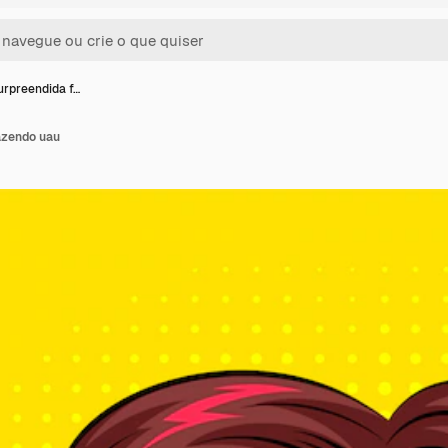
rpreendida f…
azendo uau