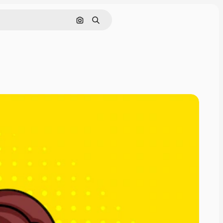
Pesquisar por imagem
Buscar