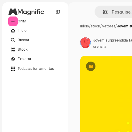
Criar
Início
/
stock
/
Vetores
/
Jovem su
Início
Buscar
Jovem surpreendida f
orensila
Stock
Explorar
Todas as ferramentas
Premium