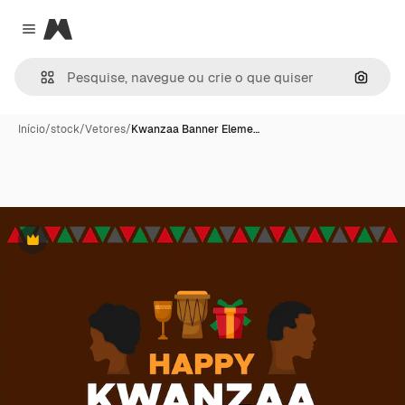
Magnific
Close menu
Pesqui
Início
/
stock
/
Vetores
/
Kwanzaa Banner Eleme…
Premium