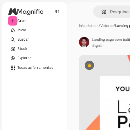
Criar
Início
/
stock
/
Vetores
/
Landing 
Início
Buscar
Landing page com balõ
dagokil
Stock
Explorar
Todas as ferramentas
Premium