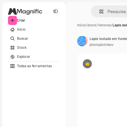
Criar
Início
/
stock
/
Vetores
/
Lápis is
Início
Buscar
Lápis isolado em fund
photoplotnikov
Stock
Explorar
Todas as ferramentas
Premium