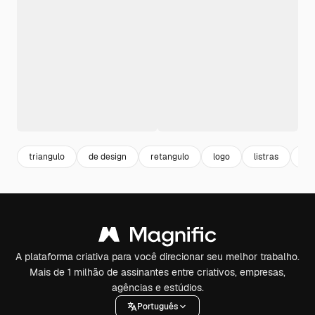
triangulo
de design
retangulo
logo
listras
ab
A plataforma criativa para você direcionar seu melhor trabalho.
Mais de 1 milhão de assinantes entre criativos, empresas,
agências e estúdios.
Português