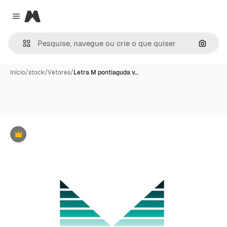
Magnific
Close menu
Pesqui
Início
/
stock
/
Vetores
/
Letra M pontiaguda v…
Premium