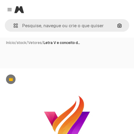
Magnific
Close menu
Pesqui
Início
/
stock
/
Vetores
/
Letra V e conceito d…
Premium