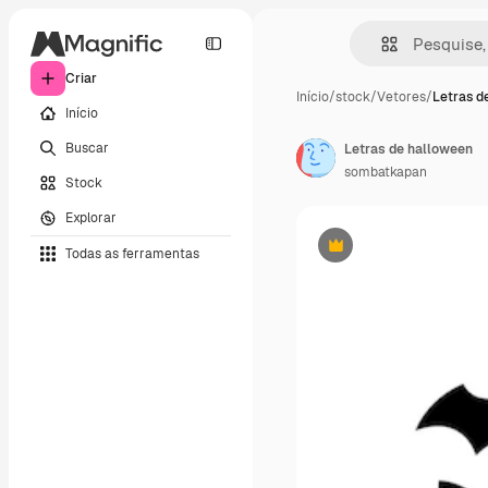
Criar
Início
/
stock
/
Vetores
/
Letras d
Início
Buscar
Letras de halloween
sombatkapan
Stock
Explorar
Todas as ferramentas
Premium