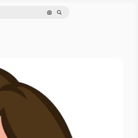
Pesquisar por imagem
Buscar