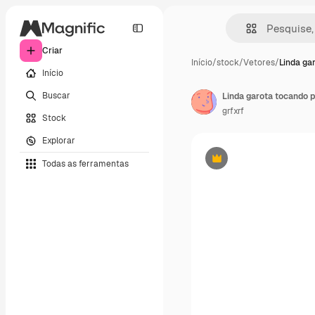
Criar
Início
/
stock
/
Vetores
/
Linda ga
Início
Buscar
Linda garota tocando 
grfxrf
Stock
Explorar
Todas as ferramentas
Premium