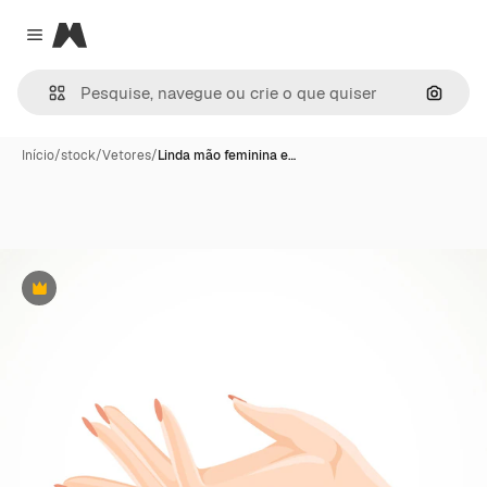
Magnific
Close menu
Pesqui
Início
/
stock
/
Vetores
/
Linda mão feminina e…
Premium