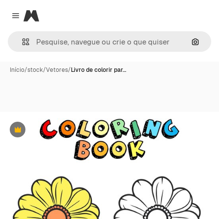
Magnific
Close menu
Pesqui
Início
/
stock
/
Vetores
/
Livro de colorir par…
Premium