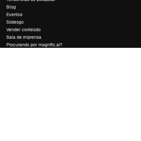
Blog
Eventos
Slidesgo
Vender conteúdo
Sala de imprensa
Procurando por magnific.ai?
Siga-nos
Suporte ao cliente
Instagram
YouTube
LinkedIn
TikTok
Discord
X
Reddit