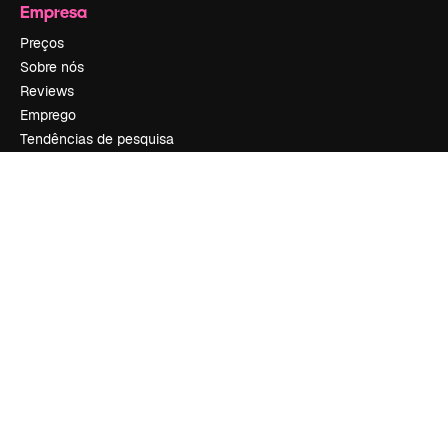
Empresa
Preços
Sobre nós
Reviews
Emprego
Tendências de pesquisa
Blog
Eventos
Slidesgo
Vender conteúdo
Sala de imprensa
Procurando por magnific.ai?
Siga-nos
Suporte ao cliente
Instagram
YouTube
LinkedIn